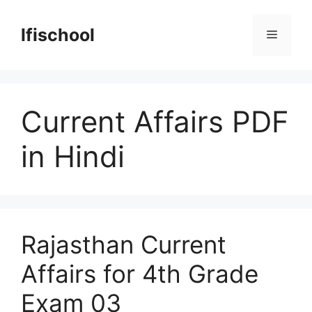
Skip
to
lfischool
Menu
content
Current Affairs PDF
in Hindi
Rajasthan Current
Affairs for 4th Grade
Exam 03